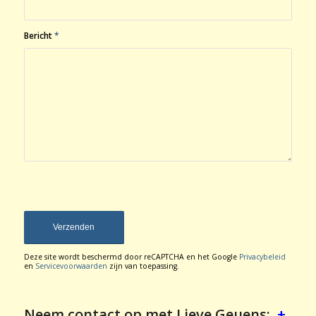
Bericht
*
Deze site wordt beschermd door reCAPTCHA en het Google
Privacybeleid
en
Servicevoorwaarden
zijn van toepassing.
Neem contact op met Lieve Geuens:
+